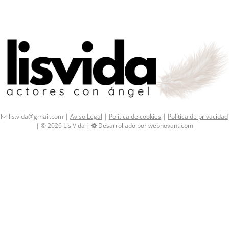
lis.vida@gmail.com |
Aviso Legal
|
Política de cookies
|
Política de privacidad
| © 2026 Lis Vida |
Desarrollado por webnovant.com