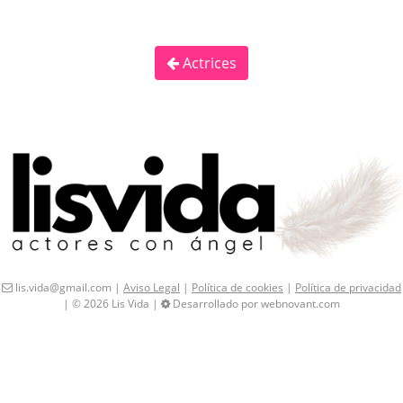
Actrices
lis.vida@gmail.com |
Aviso Legal
|
Política de cookies
|
Política de privacidad
| © 2026 Lis Vida |
Desarrollado por webnovant.com