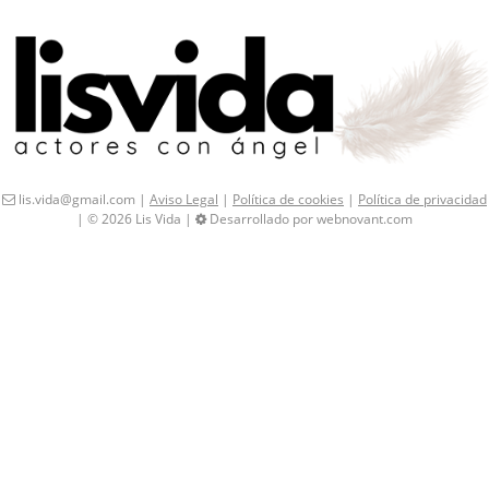
lis.vida@gmail.com |
Aviso Legal
|
Política de cookies
|
Política de privacidad
| © 2026 Lis Vida |
Desarrollado por webnovant.com