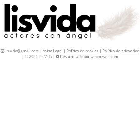
lis.vida@gmail.com |
Aviso Legal
|
Política de cookies
|
Política de privacidad
| © 2026 Lis Vida |
Desarrollado por webnovant.com